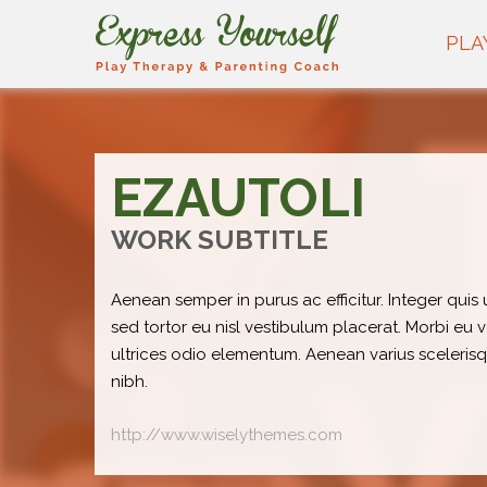
PLA
EZAUTOLI
WORK SUBTITLE
Aenean semper in purus ac efficitur. Integer qui
sed tortor eu nisl vestibulum placerat. Morbi eu vo
ultrices odio elementum. Aenean varius sceleris
nibh.
http://www.wiselythemes.com